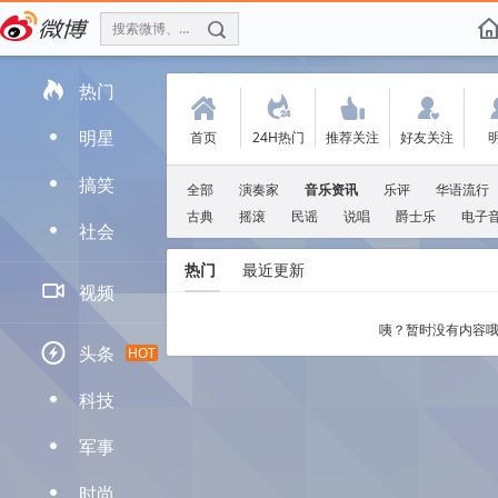
搜索微博、找人
f

热门
(
.
'
:
明星
首页
24H热门
推荐关注
好友关注
D
搞笑
D
全部
演奏家
音乐资讯
乐评
华语流行
古典
摇滚
民谣
说唱
爵士乐
电子
社会
D
热门
最近更新

视频
咦？暂时没有内容哦

头条
HOT
科技
D
军事
D
时尚
D