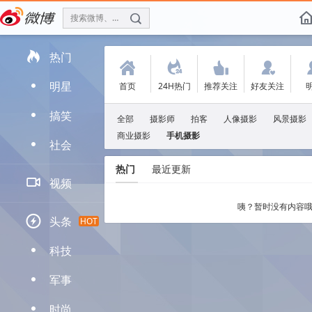
搜索微博、找人
f

热门
(
.
'
:
明星
首页
24H热门
推荐关注
好友关注
D
搞笑
D
全部
摄影师
拍客
人像摄影
风景摄影
商业摄影
手机摄影
社会
D
热门
最近更新

视频
咦？暂时没有内容哦

头条
HOT
科技
D
军事
D
时尚
D