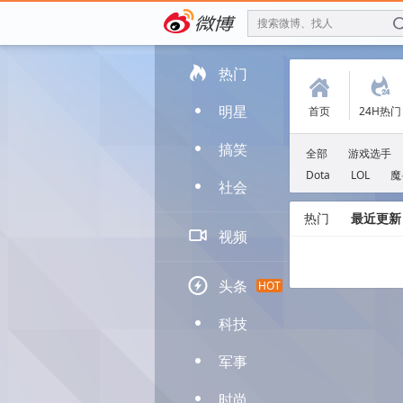
搜索微博、找人

热门
(
.
明星
首页
24H热门
D
搞笑
D
全部
游戏选手
Dota
LOL
魔
社会
D
热门
最近更新

视频

头条
HOT
科技
D
军事
D
时尚
D