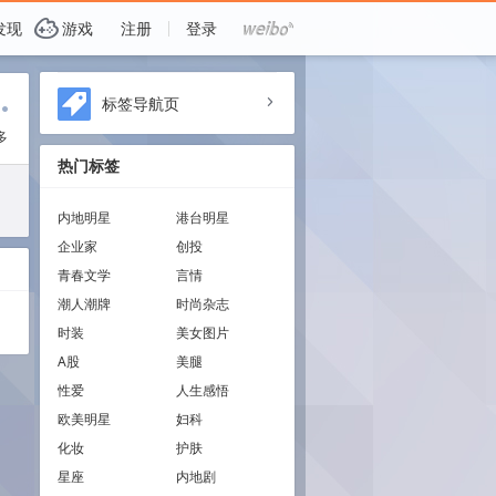
G
发现
游戏
注册
登录
i
标签导航页
a
多
热门标签
内地明星
港台明星
企业家
创投
青春文学
言情
潮人潮牌
时尚杂志
时装
美女图片
A股
美腿
性爱
人生感悟
欧美明星
妇科
化妆
护肤
星座
内地剧