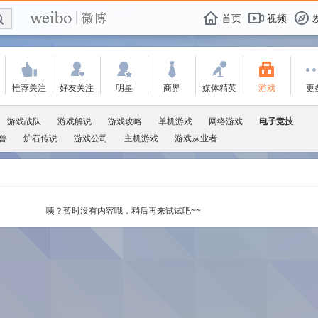
E

F
首页
视频
f
'
:
w
+
-
1
推荐关注
好友关注
明星
商界
媒体精英
游戏
更
游戏战队
游戏解说
游戏攻略
单机游戏
网络游戏
电子竞技
兽
炉石传说
游戏公司
主机游戏
游戏从业者
咦？暂时没有内容哦，稍后再来试试吧~~