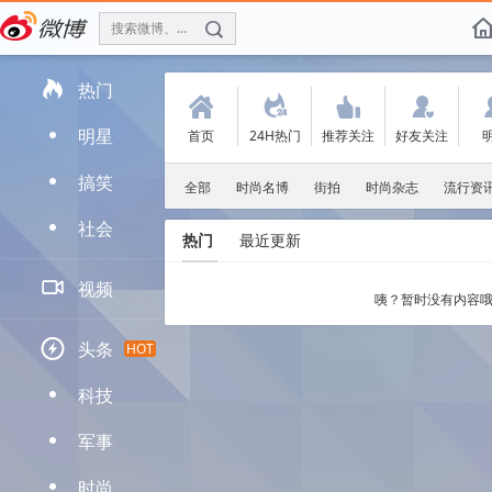
搜索微博、找人
f

热门
(
.
'
:
明星
首页
24H热门
推荐关注
好友关注
D
搞笑
D
全部
时尚名博
街拍
时尚杂志
流行资
社会
D
热门
最近更新

视频
咦？暂时没有内容哦

头条
HOT
科技
D
军事
D
时尚
D