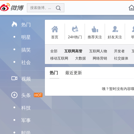
搜索微博、找人
f

热门
(
.
'
:
明星
首页
24H热门
推荐关注
好友关注
D
搞笑
D
全部
互联网高管
互联网人物
开发者
移动互联网
大数据
网络营销
社交媒体
社会
D
热门
最近更新

视频
咦？暂时没有内容哦

头条
HOT
科技
D
军事
D
时尚
D