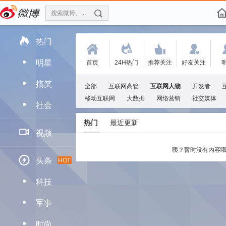
搜索微博、找人
f

热门
(
.
'
:
明星
首页
24H热门
推荐关注
好友关注
D
搞笑
D
全部
互联网高管
互联网人物
开发者
移动互联网
大数据
网络营销
社交媒体
社会
D
热门
最近更新

视频
咦？暂时没有内容哦

头条
HOT
科技
D
军事
D
时尚
D