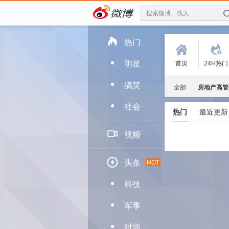
搜索微博、找人

热门
(
.
明星
首页
24H热门
D
搞笑
D
全部
房地产高管
社会
D
热门
最近更新

视频

头条
HOT
科技
D
军事
D
时尚
D