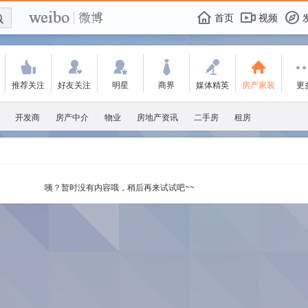
E

F
首页
视频
f
'
:
w
+
-
t
推荐关注
好友关注
明星
商界
媒体精英
房产家装
更
开发商
房产中介
物业
房地产资讯
二手房
租房
咦？暂时没有内容哦，稍后再来试试吧~~