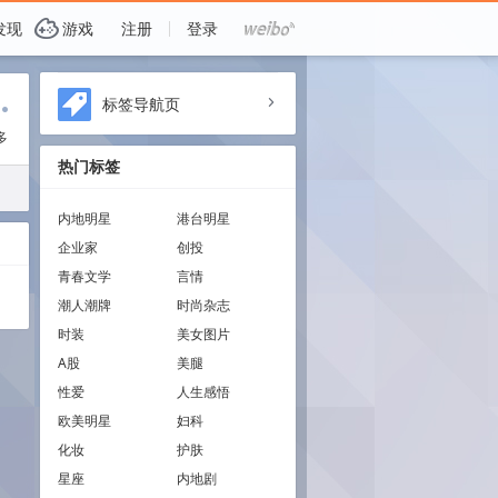
G
发现
游戏
注册
登录
i
标签导航页
a
多
热门标签
内地明星
港台明星
企业家
创投
青春文学
言情
潮人潮牌
时尚杂志
时装
美女图片
A股
美腿
性爱
人生感悟
欧美明星
妇科
化妆
护肤
星座
内地剧