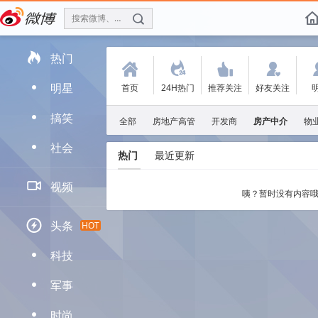
搜索微博、找人
f

热门
(
.
'
:
明星
首页
24H热门
推荐关注
好友关注
D
搞笑
D
全部
房地产高管
开发商
房产中介
物
社会
D
热门
最近更新

视频
咦？暂时没有内容哦

头条
HOT
科技
D
军事
D
时尚
D