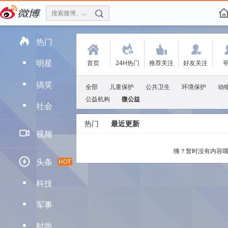
搜索微博、找人
f

热门
(
.
'
:
明星
首页
24H热门
推荐关注
好友关注
D
搞笑
D
全部
儿童保护
公共卫生
环境保护
动
公益机构
微公益
社会
D
热门
最近更新

视频
咦？暂时没有内容哦

头条
HOT
科技
D
军事
D
时尚
D