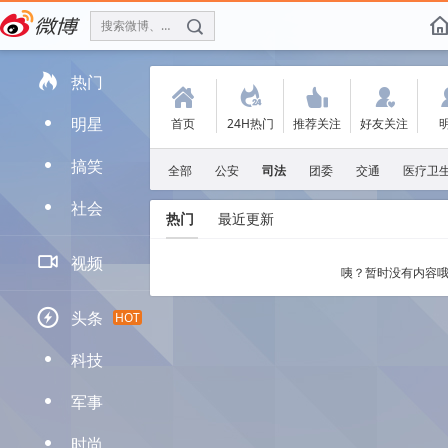
搜索微博、找人
f

热门
(
.
'
:
明星
首页
24H热门
推荐关注
好友关注
D
搞笑
D
全部
公安
司法
团委
交通
医疗卫
社会
D
热门
最近更新

视频
咦？暂时没有内容哦

头条
HOT
科技
D
军事
D
时尚
D