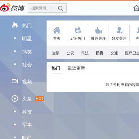
搜索微博、找人
f

热门
(
.
'
:
明星
首页
24H热门
推荐关注
好友关注
D
搞笑
D
全部
公安
司法
团委
交通
医疗卫
社会
D
热门
最近更新

视频
咦？暂时没有内容哦

头条
HOT
科技
D
军事
D
时尚
D