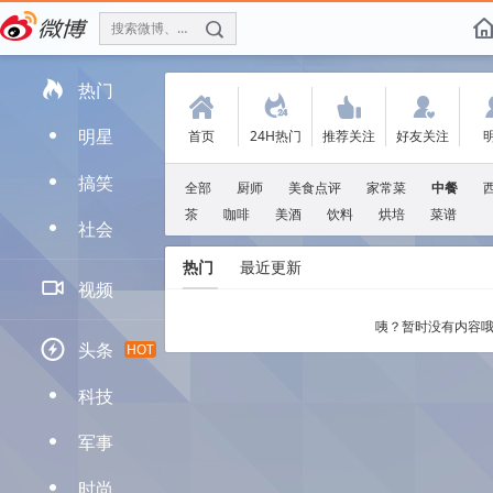
搜索微博、找人
f

热门
(
.
'
:
明星
首页
24H热门
推荐关注
好友关注
D
搞笑
D
全部
厨师
美食点评
家常菜
中餐
茶
咖啡
美酒
饮料
烘培
菜谱
社会
D
热门
最近更新

视频
咦？暂时没有内容哦

头条
HOT
科技
D
军事
D
时尚
D