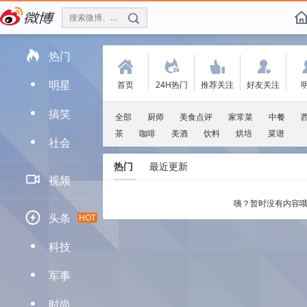
搜索微博、找人
f

热门
(
.
'
:
明星
首页
24H热门
推荐关注
好友关注
D
搞笑
D
全部
厨师
美食点评
家常菜
中餐
茶
咖啡
美酒
饮料
烘培
菜谱
社会
D
热门
最近更新

视频
咦？暂时没有内容哦

头条
HOT
科技
D
军事
D
时尚
D