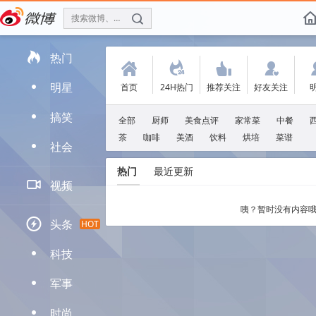
搜索微博、找人
f

热门
(
.
'
:
明星
首页
24H热门
推荐关注
好友关注
D
搞笑
D
全部
厨师
美食点评
家常菜
中餐
茶
咖啡
美酒
饮料
烘培
菜谱
社会
D
热门
最近更新

视频
咦？暂时没有内容哦

头条
HOT
科技
D
军事
D
时尚
D