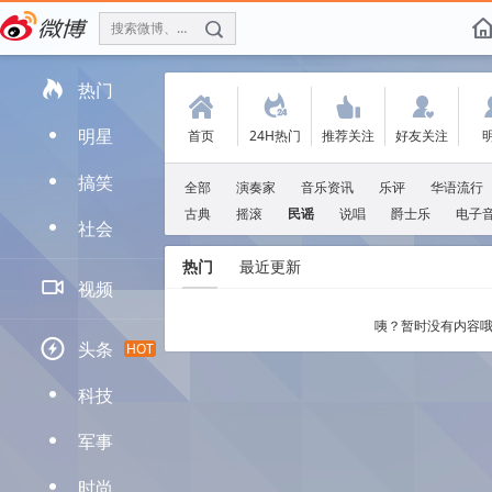
搜索微博、找人
f

热门
(
.
'
:
明星
首页
24H热门
推荐关注
好友关注
D
搞笑
D
全部
演奏家
音乐资讯
乐评
华语流行
古典
摇滚
民谣
说唱
爵士乐
电子
社会
D
热门
最近更新

视频
咦？暂时没有内容哦

头条
HOT
科技
D
军事
D
时尚
D