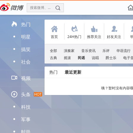
搜索微博、找人
f

热门
(
.
'
:
明星
首页
24H热门
推荐关注
好友关注
D
搞笑
D
全部
演奏家
音乐资讯
乐评
华语流行
古典
摇滚
民谣
说唱
爵士乐
电子
社会
D
热门
最近更新

视频
咦？暂时没有内容哦

头条
HOT
科技
D
军事
D
时尚
D